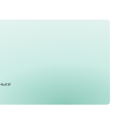
еньки