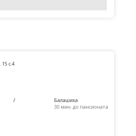
15 с.4
/
Балашиха
30 мин. до пансионата