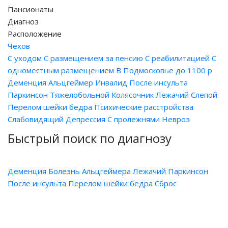
Пансионаты
Диагноз
Расположение
Чехов
С уходом
С размещением за пенсию
С реабилитацией
С
одноместным размещением
В Подмосковье до 1100 р
Деменция
Альцгеймер
Инвалид
После инсульта
Паркинсон
Тяжелобольной
Колясочник
Лежачий
Слепой
Перелом шейки бедра
Психические расстройства
Слабовидящий
Депрессия
С пролежнями
Невроз
Быстрый поиск по диагнозу
Деменция
Болезнь Альцгеймера
Лежачий
Паркинсон
После инсульта
Перелом шейки бедра
Сброс